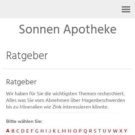
Kontakt
Sonnen Apotheke
Ratgeber
Ratgeber
Wir haben für Sie die wichtigsten Themen recherchiert.
Alles was Sie vom Abnehmen über Magenbeschwerden
bis zu Mineralien wie Zink interessieren könnte.
Bitte wählen Sie:
A
B
C
D
E
F
G
H
I
J
K
L
M
N
O
P
Q
R
S
T
U
V
W
X
Y