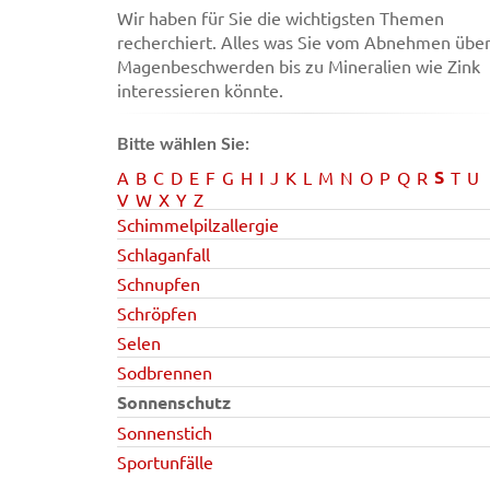
Wir haben für Sie die wichtigsten Themen
recherchiert. Alles was Sie vom Abnehmen übe
Magenbeschwerden bis zu Mineralien wie Zink
interessieren könnte.
Bitte wählen Sie:
S
A
B
C
D
E
F
G
H
I
J
K
L
M
N
O
P
Q
R
T
U
V
W
X
Y
Z
Schimmelpilzallergie
Schlaganfall
Schnupfen
Schröpfen
Selen
Sodbrennen
Sonnenschutz
Sonnenstich
Sportunfälle