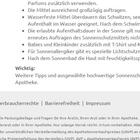
Parfums zusätzlich verwenden.
Die Mittel ausreichend großzügig auftragen.
Wasserfeste Mittel überdauern das Schwitzen, see
Aufenthalt im Wasser geeignet. Nach dem Schwi
Die erlaubte Aufenthaltsdauer in der Sonne gilt n
erneutes Auftragen des Sonnenschutzmittels nicht
Babies und Kleinkinder zusätzlich mit T-Shirt und
Für Sonnenallergiker gibt es spezielle Lichtschutzm
Nach dem Sonnenbad die Haut mit feuchtigkeitss
Wichtig:
Weitere Tipps und ausgewählte hochwertige Sonnenschutz
Apotheke.
erbraucherrechte
Barrierefreiheit
Impressum
ie Packungsbeilage und fragen Sie Ihre Ärztin, Ihren Arzt oder in Ihrer Apotheke
Tierarzt oder in Ihrer Apotheke. Nur solange Vorrat reicht. Irrtum vorbehalten. All
er unverbindlichen Herstellermeldung des Apothekenverkaufspreises (UAVP) an die
che Preisempfehlung des Herstellers (UVP). AVP = Apothekenverkaufspreis (AVP).