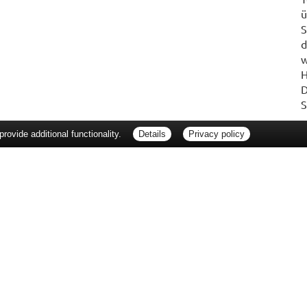
ü
S
d
w
H
D
S
ovide additional functionality.
Details
Privacy policy
erbraucherrechte
Barrierefreiheit
Impressum
ie Packungsbeilage und fragen Sie Ihre Ärztin, Ihren Arzt oder in Ihrer Apotheke
Tierarzt oder in Ihrer Apotheke. Nur solange Vorrat reicht. Irrtum vorbehalten. All
er unverbindlichen Herstellermeldung des Apothekenverkaufspreises (UAVP) an die
che Preisempfehlung des Herstellers (UVP). AVP = Apothekenverkaufspreis (AVP).
tz gebrachter Preis für rezeptfreie Arzneimittel, der in der Höhe dem für Apothe
tzlichen Krankenversicherung abrechnet. Im Gegensatz zum AVP ist die gebräuchl