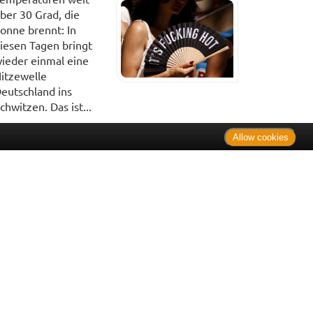
ber 30 Grad, die
onne brennt: In
iesen Tagen bringt
ieder einmal eine
itzewelle
eutschland ins
chwitzen. Das ist...
Allow cookies
. Bei Tierarzneimitteln: Zu Risiken und Nebenwirkungen lesen
e Preise inkl. MwSt. * Sparpotential gegenüber der
 Informationsstelle für Arzneispezialitäten (IFA GmbH) / nur
 Der AVP ist keine unverbindliche Preisempfehlung der
ken verbindlichen Arzneimittel Abgabepreis entspricht, zu dem
iche UVP eine Empfehlung der Hersteller.