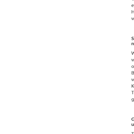
e
H
w
S
n
W
w
o
B
w
K
T
g
G
u
T