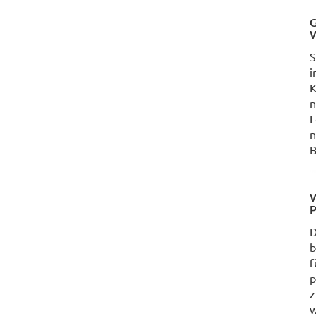
G
W
S
i
K
n
L
n
B
W
P
D
b
f
p
z
w