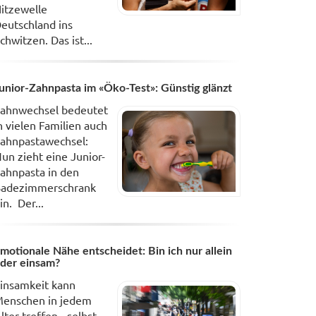
itzewelle
eutschland ins
chwitzen. Das ist...
unior-Zahnpasta im «Öko-Test»: Günstig glänzt
ahnwechsel bedeutet
n vielen Familien auch
ahnpastawechsel:
un zieht eine Junior-
ahnpasta in den
adezimmerschrank
in. Der...
motionale Nähe entscheidet: Bin ich nur allein
der einsam?
insamkeit kann
enschen in jedem
lter treffen - selbst