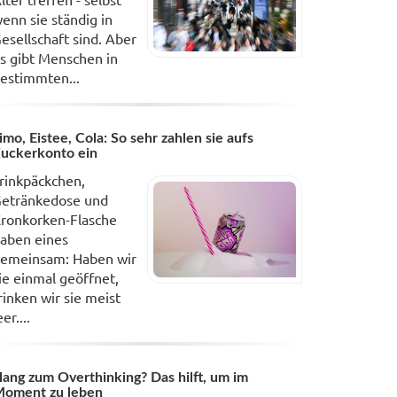
enn sie ständig in
esellschaft sind. Aber
s gibt Menschen in
estimmten...
imo, Eistee, Cola: So sehr zahlen sie aufs
uckerkonto ein
rinkpäckchen,
etränkedose und
ronkorken-Flasche
aben eines
emeinsam: Haben wir
ie einmal geöffnet,
rinken wir sie meist
eer....
ang zum Overthinking? Das hilft, um im
oment zu leben