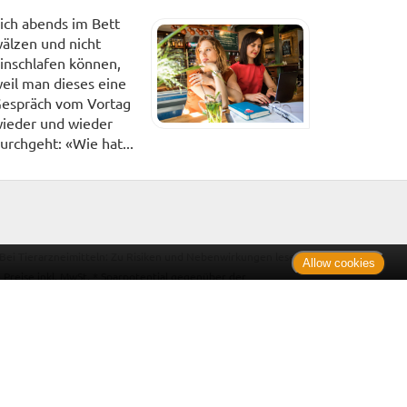
ich abends im Bett
älzen und nicht
inschlafen können,
eil man dieses eine
espräch vom Vortag
ieder und wieder
urchgeht: «Wie hat...
. Bei Tierarzneimitteln: Zu Risiken und Nebenwirkungen lesen
Allow cookies
e Preise inkl. MwSt. * Sparpotential gegenüber der
 Informationsstelle für Arzneispezialitäten (IFA GmbH) / nur
 Der AVP ist keine unverbindliche Preisempfehlung der
ken verbindlichen Arzneimittel Abgabepreis entspricht, zu dem
iche UVP eine Empfehlung der Hersteller.