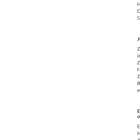
H
D
S
J
Z
i
Z
N
Z
B
e
E
o
E
M
A