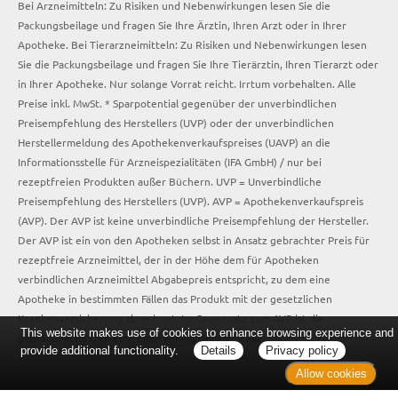
Bei Arzneimitteln: Zu Risiken und Nebenwirkungen lesen Sie die
Packungsbeilage und fragen Sie Ihre Ärztin, Ihren Arzt oder in Ihrer
Apotheke. Bei Tierarzneimitteln: Zu Risiken und Nebenwirkungen lesen
Sie die Packungsbeilage und fragen Sie Ihre Tierärztin, Ihren Tierarzt oder
in Ihrer Apotheke. Nur solange Vorrat reicht. Irrtum vorbehalten. Alle
Preise inkl. MwSt. * Sparpotential gegenüber der unverbindlichen
Preisempfehlung des Herstellers (UVP) oder der unverbindlichen
Herstellermeldung des Apothekenverkaufspreises (UAVP) an die
Informationsstelle für Arzneispezialitäten (IFA GmbH) / nur bei
rezeptfreien Produkten außer Büchern. UVP = Unverbindliche
Preisempfehlung des Herstellers (UVP). AVP = Apothekenverkaufspreis
(AVP). Der AVP ist keine unverbindliche Preisempfehlung der Hersteller.
Der AVP ist ein von den Apotheken selbst in Ansatz gebrachter Preis für
rezeptfreie Arzneimittel, der in der Höhe dem für Apotheken
verbindlichen Arzneimittel Abgabepreis entspricht, zu dem eine
Apotheke in bestimmten Fällen das Produkt mit der gesetzlichen
Krankenversicherung abrechnet. Im Gegensatz zum AVP ist die
This website makes use of cookies to enhance browsing experience and
gebräuchliche UVP eine Empfehlung der Hersteller.
provide additional functionality.
Details
Privacy policy
Allow cookies