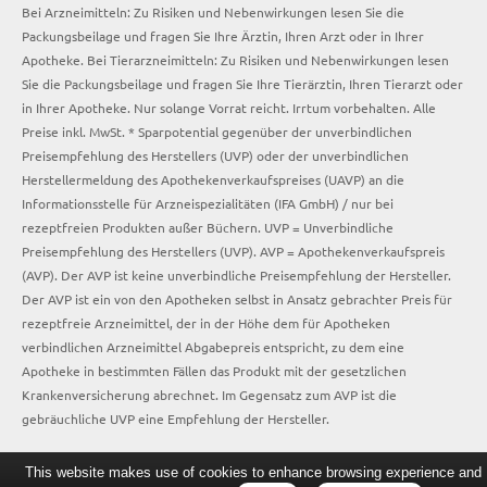
Bei Arzneimitteln: Zu Risiken und Nebenwirkungen lesen Sie die
Packungsbeilage und fragen Sie Ihre Ärztin, Ihren Arzt oder in Ihrer
Apotheke. Bei Tierarzneimitteln: Zu Risiken und Nebenwirkungen lesen
Sie die Packungsbeilage und fragen Sie Ihre Tierärztin, Ihren Tierarzt oder
in Ihrer Apotheke. Nur solange Vorrat reicht. Irrtum vorbehalten. Alle
Preise inkl. MwSt. * Sparpotential gegenüber der unverbindlichen
Preisempfehlung des Herstellers (UVP) oder der unverbindlichen
Herstellermeldung des Apothekenverkaufspreises (UAVP) an die
Informationsstelle für Arzneispezialitäten (IFA GmbH) / nur bei
rezeptfreien Produkten außer Büchern. UVP = Unverbindliche
Preisempfehlung des Herstellers (UVP). AVP = Apothekenverkaufspreis
(AVP). Der AVP ist keine unverbindliche Preisempfehlung der Hersteller.
Der AVP ist ein von den Apotheken selbst in Ansatz gebrachter Preis für
rezeptfreie Arzneimittel, der in der Höhe dem für Apotheken
verbindlichen Arzneimittel Abgabepreis entspricht, zu dem eine
Apotheke in bestimmten Fällen das Produkt mit der gesetzlichen
Krankenversicherung abrechnet. Im Gegensatz zum AVP ist die
gebräuchliche UVP eine Empfehlung der Hersteller.
This website makes use of cookies to enhance browsing experience and